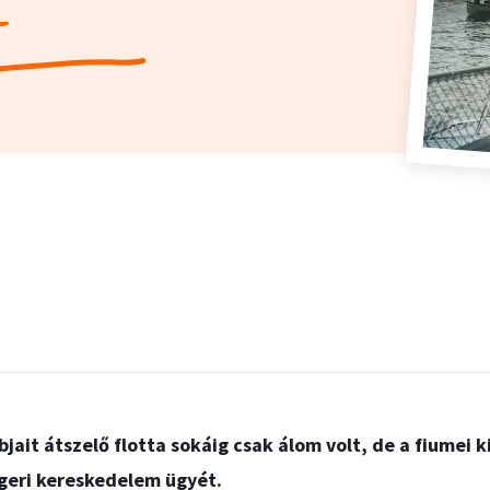
k
jait átszelő flotta sokáig csak álom volt, de a fiumei k
geri kereskedelem ügyét.