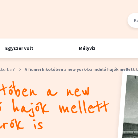
Egyszer volt
Mélyvíz
skorban"
A fiumei kikötőben a new york-ba induló hajók mellett 
ötőben a new
ó hajók mellett
rók is