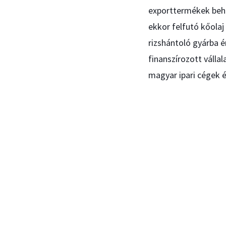
exporttermékek beho
ekkor felfutó kőolaj
rizshántoló gyárba é
finanszírozott váll
magyar ipari cégek é