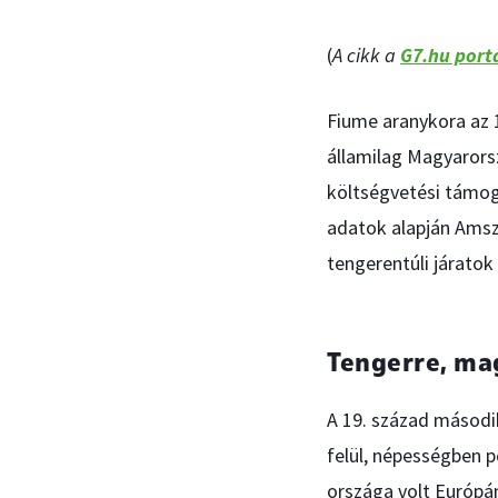
(
A cikk a
G7.hu portá
Fiume aranykora az 1
államilag Magyarorsz
költségvetési támog
adatok alapján Amszt
tengerentúli járatok
Tengerre, ma
A 19. század másodi
felül, népességben 
országa volt Európán