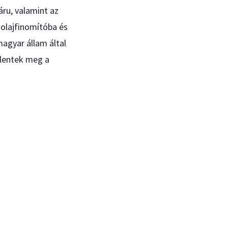
áru, valamint az
őolajfinomítóba és
magyar állam által
elentek meg a