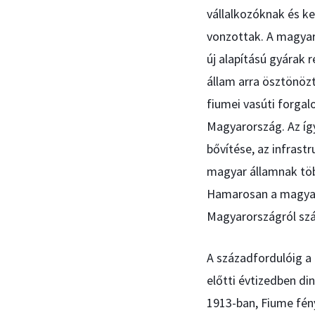
vállalkozóknak és ke
vonzottak. A magyar
új alapítású gyárak
állam arra ösztönöz
fiumei vasúti forgal
Magyarország. Az így
bővítése, az infrastr
magyar államnak több
Hamarosan a magyar 
Magyarországról szá
A századfordulóig a 
előtti évtizedben di
1913-ban, Fiume fény