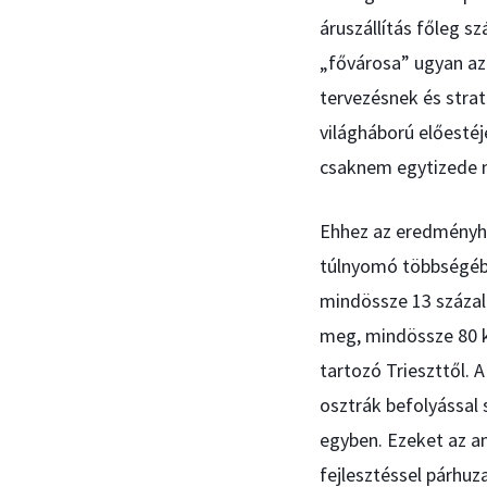
áruszállítás főleg 
„fővárosa” ugyan az 
tervezésnek és strat
világháború előestéj
csaknem egytizede 
Ehhez az eredményhez
túlnyomó többségébe
mindössze 13 százalé
meg, mindössze 80 ki
tartozó Trieszttől.
osztrák befolyással
egyben. Ezeket az a
fejlesztéssel párhu