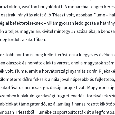
szárazföldön, vasúton bonyolódott. A monarchia tengeri ker
osztrák irányítás alatt álló Trieszt volt, azonban Fiume – h
égiai befektetéseknek – villámgyorsan ledolgozta a hátrányt
én a teljes magyar árukivitel mintegy 17 százaléka, a behoz
megfordult a kikötőben.
 több ponton is meg kellett erősíteni a kiegyezés évében al
n olaszok és horvátok lakta várost, ahol a magyarok szám
k volt. Fiume, amit a horvátországi nyaralás során Rijekak
lométerre délre fekszik a nála jóval népesebb és fejletteb
 A kikötőváros nemcsak gazdasági projekt volt Magyarorszá
 szemben kialakuló gazdasági függetlenedési törekvések szi
mbíciókat támogatandó, az államilag finanszírozott kikötőb
zamosan Triesztből Fiumébe csoportosították át a legfonto