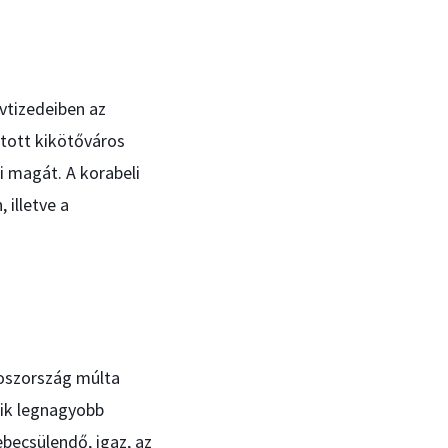
vtizedeiben az
ztott kikötőváros
i magát. A korabeli
 illetve a
roszország múlta
dik legnagyobb
becsülendő, igaz, az