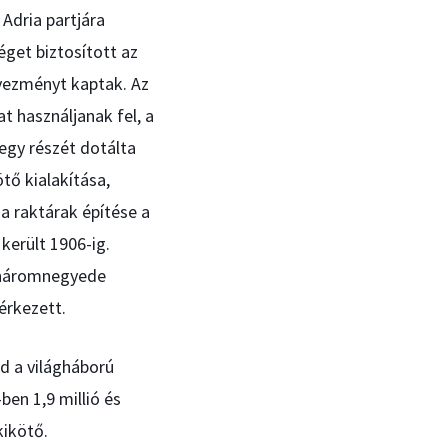
Adria partjára
get biztosított az
dvezményt kaptak. Az
 használjanak fel, a
 egy részét dotálta
tő kialakítása,
 a raktárak építése a
került 1906-ig.
l háromnegyede
érkezett.
d a világháború
ben 1,9 millió és
kikötő.