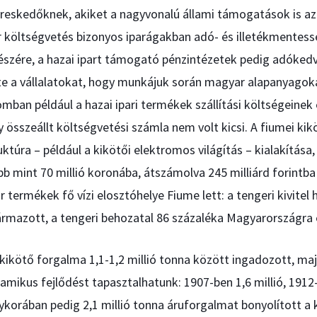
reskedőknek, akiket a nagyvonalú állami támogatások is az 
 költségvetés bizonyos iparágakban adó- és illetékmentessé
 részére, a hazai ipart támogató pénzintézetek pedig adóke
te a vállalatokat, hogy munkájuk során magyar alapanyagokat
omban például a hazai ipari termékek szállítási költségeinek
 összeállt költségvetési számla nem volt kicsi. A fiumei kikö
uktúra – például a kikötői elektromos világítás – kialakítása,
 mint 70 millió koronába, átszámolva 245 milliárd forintba 
termékek fő vízi elosztóhelye Fiume lett: a tengeri kivite
rmazott, a tengeri behozatal 86 százaléka Magyarországra 
kikötő forgalma 1,1-1,2 millió tonna között ingadozott, maj
namikus fejlődést tapasztalhatunk: 1907-ben 1,6 millió, 1912-
korában pedig 2,1 millió tonna áruforgalmat bonyolított a 