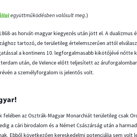
llal
együttműködésben valósult meg.
)
868-as horvát-magyar kiegyezés után jött el. A dualizmus é
ághoz tartozó, de területileg értelemszerűen attól elválas
atással a kontinens 10. legforgalmasabb kikötőjévé nőtte k
erdam után, de Velence előtt teljesített az áruforgalomban,
 révén a személyforgalom is jelentős volt.
gyar!
k felében az Osztrák-Magyar Monarchiát területileg csak O
pedig a cári birodalom és a Német Császárság után a harma
ak. Ebből következően kereskedelmi potenciálja sem volt le