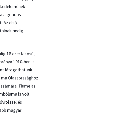
eskedelemének
ála a gondos
. Az első
atalnak pedig
ig 18 ezer lakosú,
aránya 1910-ben is
ént látogathatunk
b, ma Olaszországhoz
g számára. Fiume az
mbóluma is volt
ővítéssel és
sabb magyar