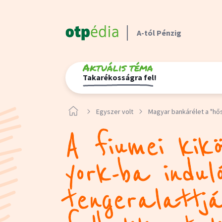
A-tól Pénzig
Aktuális téma
Takarékosságra fel!
Egyszer volt
Magyar bankárélet a "hő
A fiumei kik
york-ba indul
tengeralattjá