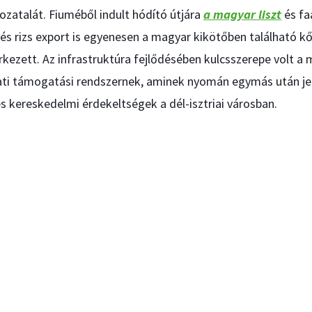
zatalát. Fiuméből indult hódító útjára
a magyar liszt
és fa
 és rizs export is egyenesen a magyar kikötőben található k
rkezett. Az infrastruktúra fejlődésében kulcsszerepe volt a 
alati támogatási rendszernek, aminek nyomán egymás után j
s kereskedelmi érdekeltségek a dél-isztriai városban.