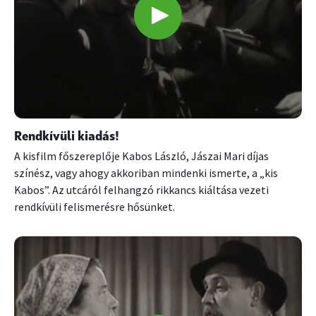
Rendkívüli kiadás!
A kisfilm főszereplője Kabos László, Jászai Mari díjas
színész, vagy ahogy akkoriban mindenki ismerte, a „kis
Kabos”. Az utcáról felhangzó rikkancs kiáltása vezeti
rendkívüli felismerésre hősünket.