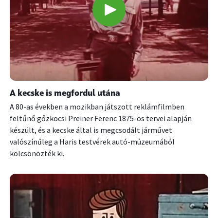
A kecske is megfordul utána
A 80-as években a mozikban játszott reklámfilmben
feltűnő gőzkocsi Preiner Ferenc 1875-ös tervei alapján
készült, és a kecske által is megcsodált járművet
valószínűleg a Haris testvérek autó-múzeumából
kölcsönözték ki.