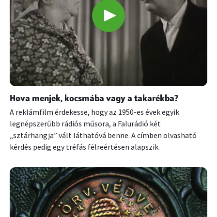
Hova menjek, kocsmába vagy a takarékba?
A reklámfilm érdekesse, hogy az 1950-es évek egyik
legnépszerűbb rádiós műsora, a Falurádió két
„sztárhangja” vált láthatóvá benne. A címben olvasható
kérdés pedig egy tréfás félreértésen alapszik.