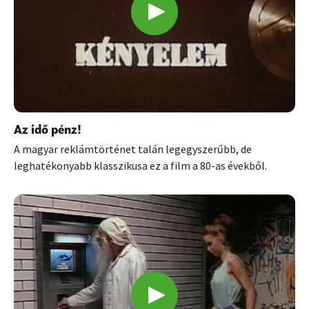
Az idő pénz!
A magyar reklámtörténet talán legegyszerűbb, de
leghatékonyabb klasszikusa ez a film a 80-as évekből.