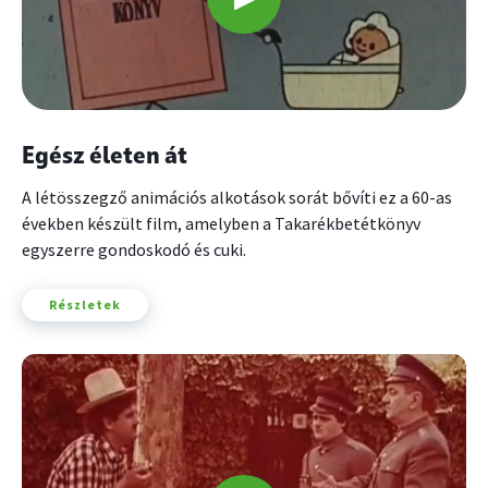
Egész életen át
A létösszegző animációs alkotások sorát bővíti ez a 60-as
években készült film, amelyben a Takarékbetétkönyv
egyszerre gondoskodó és cuki.
Részletek