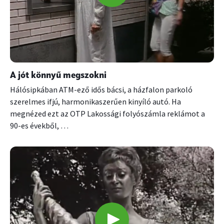
A jót könnyű megszokni
Hálósipkában ATM-ező idős bácsi, a házfalon parkoló
szerelmes ifjú, harmonikaszerűen kinyíló autó. Ha
megnézed ezt az OTP Lakossági folyószámla reklámot a
90-es évekből, …