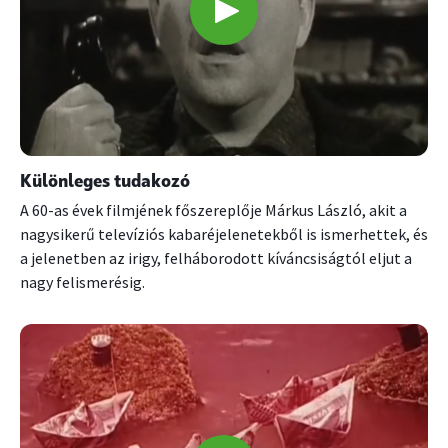
Különleges tudakozó
A 60-as évek filmjének főszereplője Márkus László, akit a
nagysikerű televíziós kabaréjelenetekből is ismerhettek, és
a jelenetben az irigy, felháborodott kíváncsiságtól eljut a
nagy felismerésig.