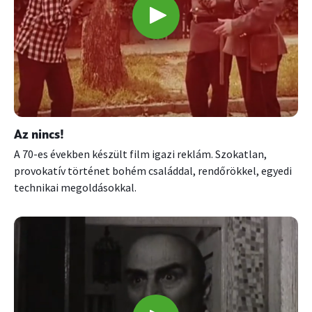
Az nincs!
A 70-es években készült film igazi reklám. Szokatlan,
provokatív történet bohém családdal, rendőrökkel, egyedi
technikai megoldásokkal.