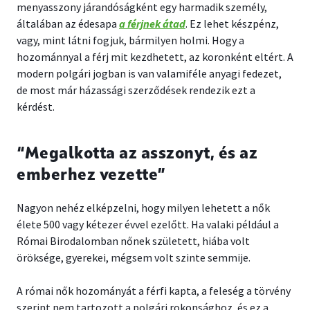
menyasszony járandóságként egy harmadik személy,
általában az édesapa
a férjnek átad
. Ez lehet készpénz,
vagy, mint látni fogjuk, bármilyen holmi. Hogy a
hozománnyal a férj mit kezdhetett, az koronként eltért. A
modern polgári jogban is van valamiféle anyagi fedezet,
de most már házassági szerződések rendezik ezt a
kérdést.
“Megalkotta az asszonyt, és az
emberhez vezette”
Nagyon nehéz elképzelni, hogy milyen lehetett a nők
élete 500 vagy kétezer évvel ezelőtt. Ha valaki például a
Római Birodalomban nőnek született, hiába volt
öröksége, gyerekei, mégsem volt szinte semmije.
A római nők hozományát a férfi kapta, a feleség a törvény
szerint nem tartozott a polgári rokonsághoz, és ez a