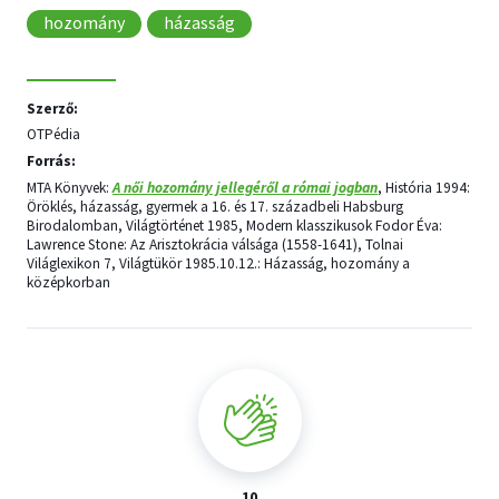
hozomány
házasság
Szerző:
OTPédia
Forrás:
MTA Könyvek:
A női hozomány jellegéről a római jogban
, História 1994:
Öröklés, házasság, gyermek a 16. és 17. századbeli Habsburg
Birodalomban, Világtörténet 1985, Modern klasszikusok Fodor Éva:
Lawrence Stone: Az Arisztokrácia válsága (1558-1641), Tolnai
Világlexikon 7, Világtükör 1985.10.12.: Házasság, hozomány a
középkorban
10