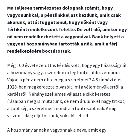
Ma teljesen természetes dolognak számít, hogy
vagyonunkkal, a pénzünkkel azt kezdünk, amit csak
akarunk, attól függetlenül, hogy nőként vagy
férfiként rendelkezünk felette. De volt idő, amikor egy
nő nem rendelkezhetett a vagyonával. Bank helyett a
vagyont hozományban tartották a nők, amit a férj
rendelkezésére bocsátottak.
Még 100 évvel ezelőtt is kérdés volt, hogy egy házasságnál
a hozomány vagy a szerelem a legfontosabb szempont.
Vajon a pénz nem öli-e meg a szerelmet? A Színházi élet
1928-ban megkérdezte olvasóit, mi a véleményük erről a
kérdésről. Néhány szellemes választ e cikk keretes
írásaiban meg is mutatunk, de nem árulunk el nagy titkot,
a többség a szerelmet mondta a fontosabbnak. Amíg
viszont idáig eljutottunk, sok idő telt el.
A hozomány annak a vagyonnak a neve, amit egy