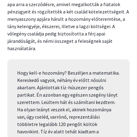
apa arra a szerződésre, amivel megalkották a fiatalok
pénzügyeit és rögzítették a két család kötelezettségeit. A
menyasszony apjára hárult a hozomány előteremtése, a
lány kelengyéje, ékszerei, illetve a lagzi költségei. A
vőlegény családja pedig biztosította a férj apai
járandóságát, és némi összeget a feleségnek saját
használatára.
Hogy kell-e hozomány? Beszéljen a matematika.
Kereskedő vagyok, néhány év előtt nősülni
akartam. Ajánlottak tíz-húszezer pengős
partikat. Én azonban egy egészen szegény lányt
szerettem. Leültem hát és számítani kezdtem.
Ha olyan leányt veszek el, akinek hozománya
van, úgy cseléd, varrónő, reprezentálási
többletre legalább 120 pengőt költök
havonkint. Tíz év alatt tehát kiadtam a