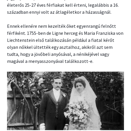
életerős 25-27 éves férfiakat kell érteni, legalábbis a 16.
században ennyi volt az átlagéletkor a házasságnál.
Ennek ellenére nem kezelték őket egyenrangú felnőtt
férfiként. 1755-ben de Ligne herceg és Maria Franziska von
Liechtenstein első találkozásán például a fiatal kérőt
olyan nőkkel ültették egy asztalhoz, akikről azt sem
tudta, hogy a jövőbeli anyósával, a nénikéjével vagy
magával a menyasszonyával találkozott-e.