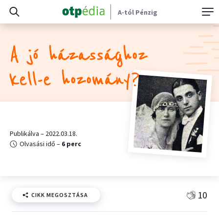
A-tól Pénzig
A jó házassághoz
kell-e hozomány?
Publikálva – 2022.03.18.
Olvasási idő –
6 perc
10
CIKK MEGOSZTÁSA