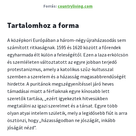
countryliving.com
Tartalomhoz a forma
A középkori Európában a három-négy újraházasodás sem
számított ritkaságnak. 1595 és 1620 között a főrendek
egyharmada élt külön a feleségétől. Ezen a laza erkölcsön
és szemléleten változtatott az egyre jobban terjedő
protestanizmus, amely a katolikus szűz-kultusszal
szemben a szerelem és a házasság magasabbrendűségét
hirdette. A puritánok megszégyenítéssel járó heves
támadásai miatt a férfiaknak egyre kínosabb lett
szeretők tartása, „ezért igyekeztek hitvesükben
megtalálni az igazi szerelmet és a társat. Egyre több
olyan atyai intelem születik, mely a legidősebb fiút is arra
ösztönzi, hogy „házasságodban ne jószágát, inkább
jóságát nézd”.