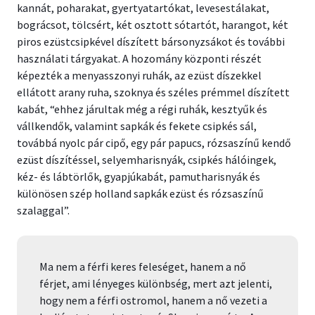
kannát, poharakat, gyertyatartókat, levesestálakat,
bográcsot, tölcsért, két osztott sótartót, harangot, két
piros ezüstcsipkével díszített bársonyzsákot és további
használati tárgyakat. A hozomány központi részét
képezték a menyasszonyi ruhák, az ezüst díszekkel
ellátott arany ruha, szoknya és széles prémmel díszített
kabát, “ehhez járultak még a régi ruhák, kesztyűk és
vállkendők, valamint sapkák és fekete csipkés sál,
továbbá nyolc pár cipő, egy pár papucs, rózsaszínű kendő
ezüst díszítéssel, selyemharisnyák, csipkés hálóingek,
kéz- és lábtörlők, gyapjúkabát, pamutharisnyák és
különösen szép holland sapkák ezüst és rózsaszínű
szalaggal”.
Ma nem a férfi keres feleséget, hanem a nő
férjet, ami lényeges különbség, mert azt jelenti,
hogy nem a férfi ostromol, hanem a nő vezeti a