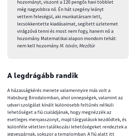
hozományt, viszont a 120 pengős havi többlet
még nagyobbra nő. Én hát szegény leányt
vettem feleségül, aki munkatársam lett,
lecsökkentette kiadásaimat, segített üzletemet
virágzóvá tenni és most nem fogy, hanem nő a
hozomány. Matematikai alapon mondom tehát:
nem kell hozomány.
M. István, Mezőtúr
A legdrágább randik
A házasságkérés menete valamennyire más volt a
Habsburg Birodalomban, ahol ünnepségek, valamint az
udvari szolgálat kínált különösebb feltűnés nélküli
lehetőséget a fiú családjának, hogy megnézzék az
esetleges menyasszonyt, majd tárgyalások kezdődtek, és
különféle véletlen találkozási lehetőségeket rendeztek a
jegyespárnak, sokszor a templomban. A fiú alatt itt