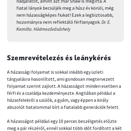
hadjáratot, amint azt már Shaw is megírta. A
fiatal lányok becsüljék meg a húsz év körüli, még
nem házasságképes fiukat! Ezek a legbiztosabb,
hozományra nem reflektáló férfianyagok.
Dr. E.
Kamilla. Hódmezővásárhely
Szemrevételezés és leánykérés
A házassági folyamat is sokkal inkább egy üzleti
tárgyalásra hasonlított, ami gondosan megtervezett
folyamat szerint zajlott. A házasságot minden esetben a
férfi és a családja kezdeményezte. Angliában például a
házasfelekről a szülők, a gyám, vagy éppen a király
abszolút hatalommal bírt a fiatalabb generációk felett.
A házasságot például egy 10 perces beszélgetés előzte
meg a pár részéről, ennél sokkal több időt fordított a két