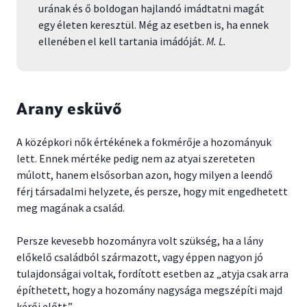
urának és ő boldogan hajlandó imádtatni magát
egy életen keresztül. Még az esetben is, ha ennek
ellenében el kell tartania imádóját.
M. L.
Arany esküvő
A középkori nők értékének a fokmérője a hozományuk
lett. Ennek mértéke pedig nem az atyai szereteten
múlott, hanem elsősorban azon, hogy milyen a leendő
férj társadalmi helyzete, és persze, hogy mit engedhetett
meg magának a család.
Persze kevesebb hozományra volt szükség, ha a lány
előkelő családból származott, vagy éppen nagyon jó
tulajdonságai voltak, fordított esetben az „atyja csak arra
építhetett, hogy a hozomány nagysága megszépíti majd
kérői előtt.”