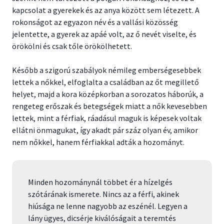
kapcsolat a gyerekek és az anya között sem létezett. A
rokonságot az egyazon név és a vallási közösség
jelentette, a gyerek az apáé volt, az ő nevét viselte, és
örökölni és csak tőle örökölhetett.
Később a szigorú szabályok némileg emberségesebbek
lettek a nőkkel, elfoglalta a családban az őt megillető
helyet, majd a kora középkorban a sorozatos háborúk, a
rengeteg erőszak és betegségek miatt a nők kevesebben
lettek, mint a férfiak, ráadásul maguk is képesek voltak
ellátni önmagukat, így akadt pár száz olyan év, amikor
nem nőkkel, hanem férfiakkal adták a hozományt.
Minden hozománynál többet ér a hízelgés
szótárának ismerete. Nincs az a férfi, akinek
hiúsága ne lenne nagyobb az eszénél. Legyen a
lány ügyes, dicsérje kiválóságait a teremtés