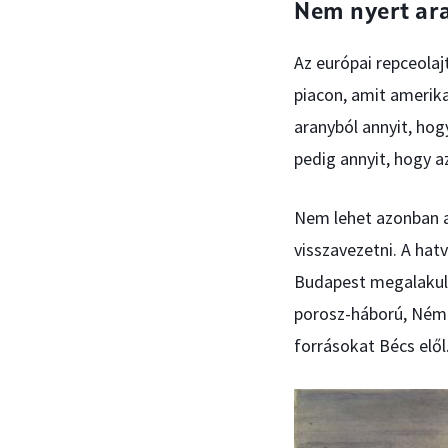
Nem nyert ar
Az európai repceolaj
piacon, amit amerika
aranyból annyit, hog
pedig annyit, hogy 
Nem lehet azonban az
visszavezetni. A hat
Budapest megalakulá
porosz-háború, Néme
forrásokat Bécs elől