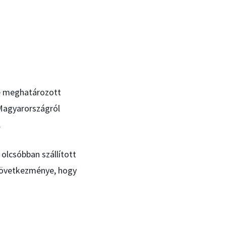
re meghatározott
 Magyarországról
.
olcsóbban szállított
 következménye, hogy