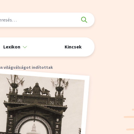
Lexikon
Kincsek
án világválságot indítottak