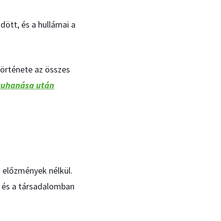
ött, és a hullámai a
története az összes
ezuhanása után
 előzmények nélkül.
n és a társadalomban