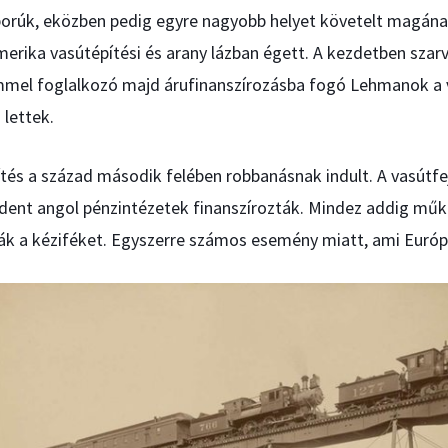
orúk, eközben pedig egyre nagyobb helyet követelt magának
merika vasútépítési és arany lázban égett. A kezdetben sza
mel foglalkozó majd árufinanszírozásba fogó Lehmanok a v
 lettek.
tés a század második felében robbanásnak indult. A vasútfe
ent angol pénzintézetek finanszírozták. Mindez addig műkö
k a kéziféket. Egyszerre számos esemény miatt, ami Európ