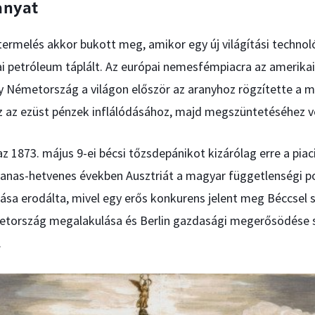
anyat
termelés akkor bukott meg, amikor egy új világítási technol
i petróleum táplált. Az európai nemesfémpiacra az amerikai
y Németország a világon először az aranyhoz rögzítette a m
az az ezüst pénzek inflálódásához, majd megszüntetéséhez v
 1873. május 9-ei bécsi tőzsdepánikot kizárólag erre a pia
vanas-hetvenes években Ausztriát a magyar függetlenségi po
sa erodálta, mivel egy erős konkurens jelent meg Béccsel s
tország megalakulása és Berlin gazdasági megerősödése s
.