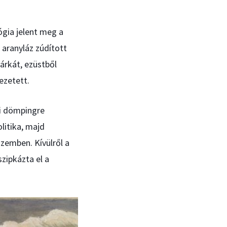
ógia jelent meg a
 aranyláz zúdított
árkát, ezüstből
ezetett.
ci dömpingre
litika, majd
zemben. Kívülről a
zipkázta el a