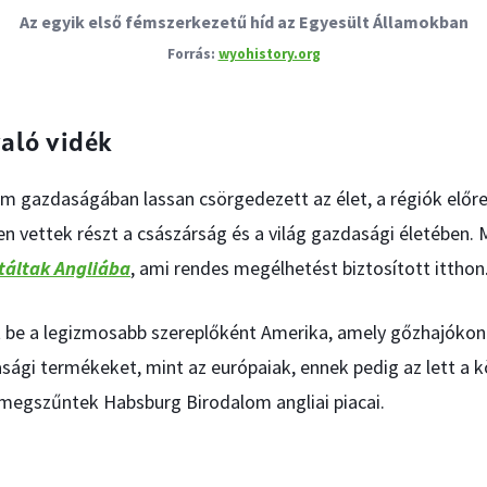
Az egyik első fémszerkezetű híd az Egyesült Államokban
wyohistory.org
aló vidék
m gazdaságában lassan csörgedezett az élet, a régiók elő
n vettek részt a császárság és a világ gazdasági életében.
táltak Angliába
, ami rendes megélhetést biztosított itthon
tt be a legizmosabb szereplőként Amerika, amely gőzhajókon 
ági termékeket, mint az európaiak, ennek pedig az lett a
megszűntek Habsburg Birodalom angliai piacai.