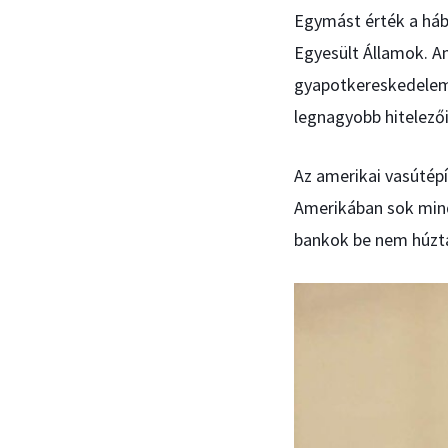
Egymást érték a háb
Egyesült Államok. A
gyapotkereskedelem
legnagyobb hitelezői
Az amerikai vasútépí
Amerikában sok mind
bankok be nem húztá