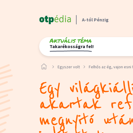
A-tól Pénzig
Aktuális téma
Takarékosságra fel!
Egyszer volt
Felhős az ég, vajon esni 
Egy világkiáll
akartak refl
megnyitó után