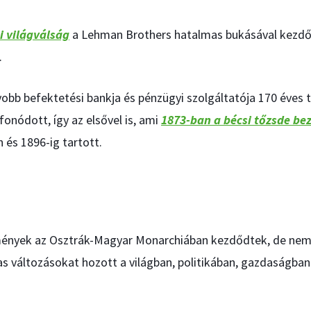
i világválság
a Lehman Brothers hatalmas bukásával kezdőd
.
yobb befektetési bankja és pénzügyi szolgáltatója 170 éves 
fonódott, így az elsővel is, ami
1873-ban a bécsi tőzsde b
n és 1896-ig tartott.
mények az Osztrák-Magyar Monarchiában kezdődtek, de nem
as változásokat hozott a világban, politikában, gazdaságba