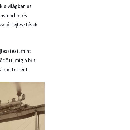
 a világban az
rvasmarha- és
asútfejlesztések
jlesztést, mint
dött, míg a brit
ában történt.