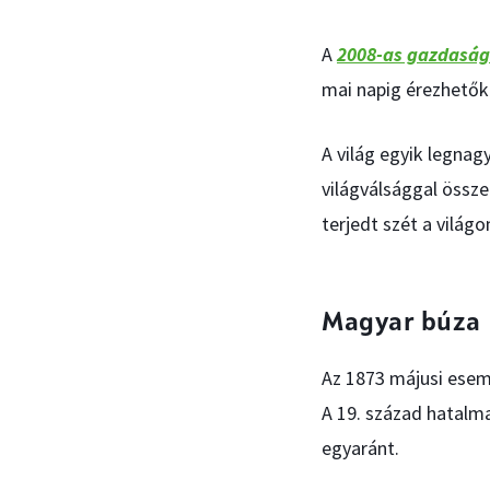
A
2008-as gazdaság
mai napig érezhetők
A világ egyik legnag
világválsággal össze
terjedt szét a világo
Magyar búza
Az 1873 májusi ese
A 19. század hatalm
egyaránt.