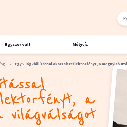
Egyszer volt
Mélyvíz
fog?
Egy világkiállítással akartak reflektorfényt, a megnyitó ut
ítással
ektorfényt, a
 világválságot