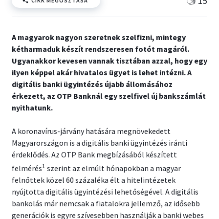
15
CIKK MEGOSZTÁSA
A magyarok nagyon szeretnek szelfizni, mintegy
kétharmaduk készít rendszeresen fotót magáról.
Ugyanakkor kevesen vannak tisztában azzal, hogy egy
ilyen képpel akár hivatalos ügyet is lehet intézni. A
digitális banki ügyintézés újabb állomásához
érkezett, az OTP Banknál egy szelfivel új bankszámlát
nyithatunk.
A koronavírus-járvány hatására megnövekedett
Magyarországon is a digitális banki ügyintézés iránti
érdeklődés. Az OTP Bank megbízásából készített
1
felmérés
szerint az elmúlt hónapokban a magyar
felnőttek közel 60 százaléka élt a hitelintézetek
nyújtotta digitális ügyintézési lehetőségével. A digitális
bankolás már nemcsak a fiatalokra jellemző, az idősebb
generációk is egyre szívesebben használják a banki webes