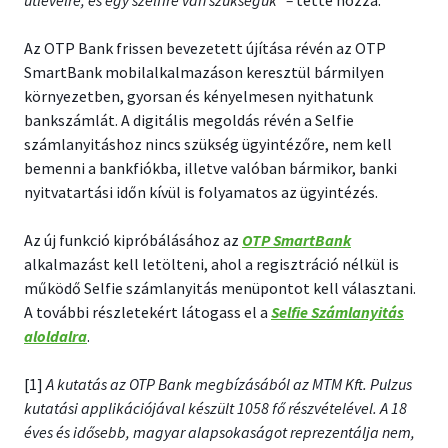
útlevélre, és egy szelfire van szükségük” –
tette hozzá.
Az OTP Bank frissen bevezetett újítása révén az OTP
SmartBank mobilalkalmazáson keresztül bármilyen
környezetben, gyorsan és kényelmesen nyithatunk
bankszámlát. A digitális megoldás révén a Selfie
számlanyitáshoz nincs szükség ügyintézőre, nem kell
bemenni a bankfiókba, illetve valóban bármikor, banki
nyitvatartási időn kívül is folyamatos az ügyintézés.
Az új funkció kipróbálásához az
OTP SmartBank
alkalmazást kell letölteni, ahol a regisztráció nélkül is
működő Selfie számlanyitás menüpontot kell választani.
A további részletekért látogass el a
Selfie Számlanyitás
aloldalra
.
[1]
A kutatás az OTP Bank megbízásából az MTM Kft. Pulzus
kutatási applikációjával készült 1058 fő részvételével. A 18
éves és idősebb, magyar alapsokaságot reprezentálja nem,