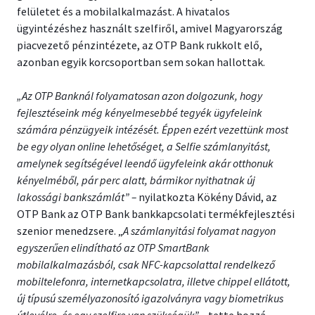
felületet és a mobilalkalmazást. A hivatalos
ügyintézéshez használt szelfiről, amivel Magyarország
piacvezető pénzintézete, az OTP Bank rukkolt elő,
azonban egyik korcsoportban sem sokan hallottak.
„Az OTP Banknál folyamatosan azon dolgozunk, hogy
fejlesztéseink még kényelmesebbé tegyék ügyfeleink
számára pénzügyeik intézését. Éppen ezért vezettünk most
be egy olyan online lehetőséget, a Selfie számlanyitást,
amelynek segítségével leendő ügyfeleink akár otthonuk
kényelméből, pár perc alatt, bármikor nyithatnak új
lakossági bankszámlát” –
nyilatkozta Kökény Dávid, az
OTP Bank az OTP Bank bankkapcsolati termékfejlesztési
szenior menedzsere. „
A számlanyitási
folyamat nagyon
egyszerűen elindítható az OTP SmartBank
mobilalkalmazásból, csak NFC-kapcsolattal rendelkező
mobiltelefonra, internetkapcsolatra, illetve chippel ellátott,
új típusú személyazonosító igazolványra vagy biometrikus