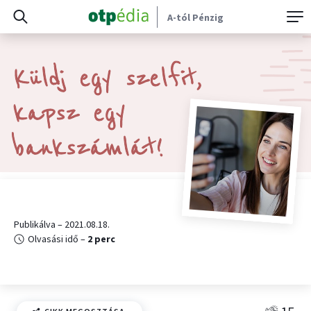
A-tól Pénzig
Küldj egy szelfit,
kapsz egy
bankszámlát!
Publikálva – 2021.08.18.
Olvasási idő –
2 perc