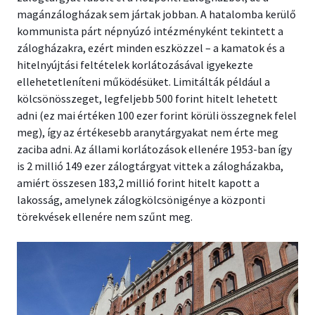
magánzálogházak sem jártak jobban. A hatalomba kerülő
kommunista párt népnyúzó intézményként tekintett a
zálogházakra, ezért minden eszközzel – a kamatok és a
hitelnyújtási feltételek korlátozásával igyekezte
ellehetetleníteni működésüket. Limitálták például a
kölcsönösszeget, legfeljebb 500 forint hitelt lehetett
adni (ez mai értéken 100 ezer forint körüli összegnek felel
meg), így az értékesebb aranytárgyakat nem érte meg
zaciba adni. Az állami korlátozások ellenére 1953-ban így
is 2 millió 149 ezer zálogtárgyat vittek a zálogházakba,
amiért összesen 183,2 millió forint hitelt kapott a
lakosság, amelynek zálogkölcsönigénye a központi
törekvések ellenére nem szűnt meg.