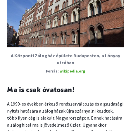
A Központi Zálogház épülete Budapesten, a Lónyay
utcában
wikipedia.org
Ma is csak óvatosan!
A 1990-es években érkező rendszerváltozás és a gazdasági
nyitás hatására a zálogházak újra szárnyalni kezdtek,
több ilyen cég is alakult Magyarországon. Ennek hatására
a záloghitel ma is jövedelmező üzlet. Ugyanakkor