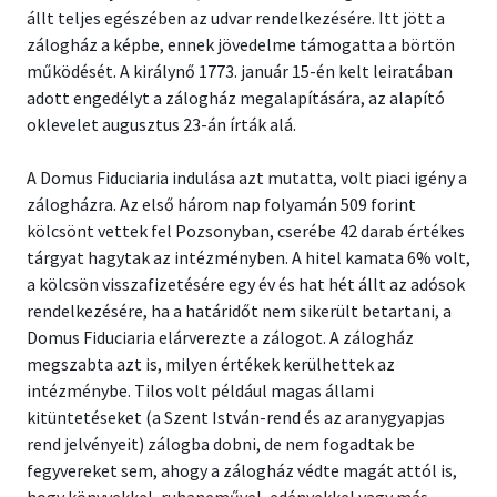
állt teljes egészében az udvar rendelkezésére. Itt jött a
zálogház a képbe, ennek jövedelme támogatta a börtön
működését. A királynő 1773. január 15-én kelt leiratában
adott engedélyt a zálogház megalapítására, az alapító
oklevelet augusztus 23-án írták alá.
A Domus Fiduciaria indulása azt mutatta, volt piaci igény a
zálogházra. Az első három nap folyamán 509 forint
kölcsönt vettek fel Pozsonyban, cserébe 42 darab értékes
tárgyat hagytak az intézményben. A hitel kamata 6% volt,
a kölcsön visszafizetésére egy év és hat hét állt az adósok
rendelkezésére, ha a határidőt nem sikerült betartani, a
Domus Fiduciaria elárverezte a zálogot. A zálogház
megszabta azt is, milyen értékek kerülhettek az
intézménybe. Tilos volt például magas állami
kitüntetéseket (a Szent István-rend és az aranygyapjas
rend jelvényeit) zálogba dobni, de nem fogadtak be
fegyvereket sem, ahogy a zálogház védte magát attól is,
hogy könyvekkel, ruhaneművel, edényekkel vagy más,