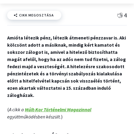
4
CIKK MEGOSZTÁSA
Amióta létezik pénz, létezik átmeneti pénzzavar is. Aki
kölcsönt adott a másiknak, mindig kért kamatot és
sokszor zálogot is, amivel a hitelező biztosíthatta
magát afelől, hogy ha az adós nem tud fizetni, a zálog
fedezi majd a veszteségét. A hitelezésre szakosodott
pénzintézetek és a törvényi szabályozás kialakulása
előtt a hitelfelvétel kapcsán sok visszaélés történt,
ezen akartak változtatni a 15. században induló
zálogházak.
(
A cikk a
Múlt-Kor Történelmi Magazinnal
együttműködésben készült.
)