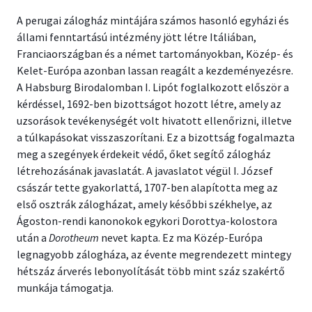
A perugai zálogház mintájára számos hasonló egyházi és
állami fenntartású intézmény jött létre Itáliában,
Franciaországban és a német tartományokban, Közép- és
Kelet-Európa azonban lassan reagált a kezdeményezésre.
A Habsburg Birodalomban I. Lipót foglalkozott először a
kérdéssel, 1692-ben bizottságot hozott létre, amely az
uzsorások tevékenységét volt hivatott ellenőrizni, illetve
a túlkapásokat visszaszorítani. Ez a bizottság fogalmazta
meg a szegények érdekeit védő, őket segítő zálogház
létrehozásának javaslatát. A javaslatot végül I. József
császár tette gyakorlattá, 1707-ben alapította meg az
első osztrák zálogházat, amely későbbi székhelye, az
Ágoston-rendi kanonokok egykori Dorottya-kolostora
után a
Dorotheum
nevet kapta. Ez ma Közép-Európa
legnagyobb zálogháza, az évente megrendezett mintegy
hétszáz árverés lebonyolítását több mint száz szakértő
munkája támogatja.