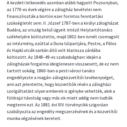
A kezdeti lelkesedés azonban alább hagyott Pozsonyban,
az 1770-es évek végére a zálogház bevételei nem
finanszírozták a börtön ezer forintos fenntartási
szükségletét sem. II. József 1787-ben a királyi zálogházat
Budára, az ország belső ügyeit intéző Helytartótanács
székhelyére költöztette, majd 1802-ben ismét csomagolt
az intézmény, ezúttal a Duna túlpartjára, Pestre, a Pálos
és Hajdú utcák sarkán álló volt klarissza zárdába
költözött. Az 1848–49-es szabadságharc idején a
zálogházak forgalma ideiglenesen visszaesett, de ez nem
tartott sokáig. 1860-ban a pesti városi tanács
engedélyezte a magán-zálogközvetítői tevékenységet,
ami azt jelentette, hogy közvetítők révén a zálogházi
szolgáltatást olyan emberek is igénybe vehették, akik a
földrajzi távolság vagy más ok miatt addig nem tudták
megtenni ezt. Az 1881. évi XIV. törvénycikk szigorúan
szabályozta az engedély megszerzésének és a közvetítői
munka végzésének kereteit.