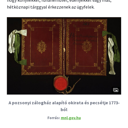
hétköznapi tárggyal érkezzenek az ügyfelek.
A pozsonyi zálogház alapító okirata és pecsétje 1773-
ból
mnl.gov.hu