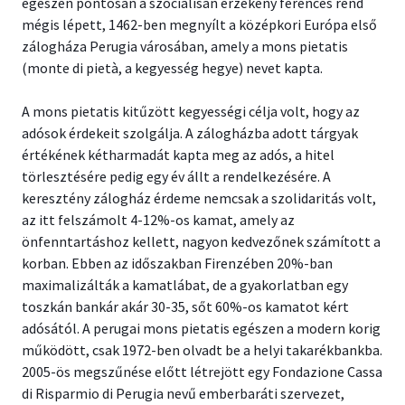
egészen pontosan a szociálisan érzékeny ferences rend
mégis lépett, 1462-ben megnyílt a középkori Európa első
zálogháza Perugia városában, amely a mons pietatis
(monte di pietà, a kegyesség hegye) nevet kapta.
A mons pietatis kitűzött kegyességi célja volt, hogy az
adósok érdekeit szolgálja. A zálogházba adott tárgyak
értékének kétharmadát kapta meg az adós, a hitel
törlesztésére pedig egy év állt a rendelkezésére. A
keresztény zálogház érdeme nemcsak a szolidaritás volt,
az itt felszámolt 4-12%-os kamat, amely az
önfenntartáshoz kellett, nagyon kedvezőnek számított a
korban. Ebben az időszakban Firenzében 20%-ban
maximalizálták a kamatlábat, de a gyakorlatban egy
toszkán bankár akár 30-35, sőt 60%-os kamatot kért
adósától. A perugai mons pietatis egészen a modern korig
működött, csak 1972-ben olvadt be a helyi takarékbankba.
2005-ös megszűnése előtt létrejött egy Fondazione Cassa
di Risparmio di Perugia nevű emberbaráti szervezet,