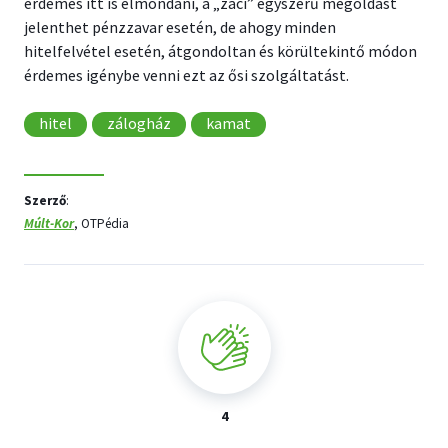
érdemes itt is elmondani, a „zaci” egyszerű megoldást
jelenthet pénzzavar esetén, de ahogy minden
hitelfelvétel esetén, átgondoltan és körültekintő módon
érdemes igénybe venni ezt az ősi szolgáltatást.
hitel
zálogház
kamat
Szerző
:
Múlt-Kor
, OTPédia
4