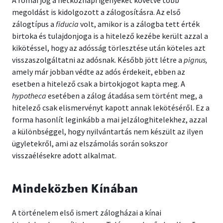
A római jog a hétköznapi igényeket követve több
megoldást is kidolgozott a zálogosításra. Az első
zálogtípus a
fiducia
volt, amikor is a zálogba tett érték
birtoka és tulajdonjoga is a hitelező kezébe került azzal a
kikötéssel, hogy az adósság törlesztése után köteles azt
visszaszolgáltatni az adósnak. Később jött létre a
pignus,
amely már jobban védte az adós érdekeit, ebben az
esetben a hitelező csak a birtokjogot kapta meg. A
hypotheca
esetében a zálog átadása sem történt meg, a
hitelező csak elismervényt kapott annak lekötéséről. Ez a
forma hasonlít leginkább a mai jelzáloghitelekhez, azzal
a különbséggel, hogy nyilvántartás nem készült az ilyen
ügyletekről, ami az elszámolás során sokszor
visszaélésekre adott alkalmat.
Mindeközben Kínában
A történelem első ismert zálogházai a kínai