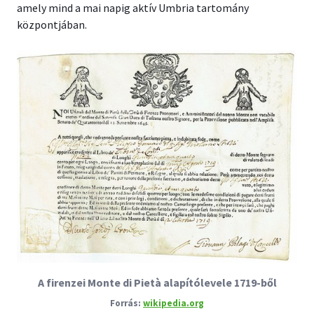
amely mind a mai napig aktív Umbria tartomány
központjában.
A firenzei Monte di Pietà alapítólevele 1719-ből
wikipedia.org