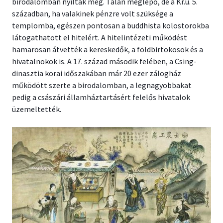
birodalomban nyíltak meg. Talán meglepő, de a Kr.u. 5.
században, ha valakinek pénzre volt szüksége a
templomba, egészen pontosan a buddhista kolostorokba
látogathatott el hitelért. A hitelintézeti működést
hamarosan átvették a kereskedők, a földbirtokosok és a
hivatalnokok is. A 17. század második felében, a Csing-
dinasztia korai időszakában már 20 ezer zálogház
működött szerte a birodalomban, a legnagyobbakat
pedig a császári államháztartásért felelős hivatalok
üzemeltették.