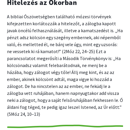
Hitelezés az Ókorban
A bibliai Ószövetségben található mózesi törvények
kifejezetten korlátozzák a hitelezőt, a zálogba kapott
javak öncélú felhasználását, illetve a kamatszedést is. „Ha
pénzt adsz kölcsön egy szegény embernek, aki népemből
való, és melletted él, ne bánj vele úgy, mint egy uzsorás:
ne vessetek ki rá kamatot!” (2Móz 22, 24–25) Ezt a
parancsolatot megerősíti a Második Törvénykönyv is: „Ha
kölcsönadsz valamit felebarátodnak, ne menj be a
házába, hogy zálogot végy tőle! Állj meg kint, és az az
ember, akinek kölcsönt adtál, maga vigye ki hozzád a
zálogot. De ha nincstelen az az ember, ne feküdj le a
zálogba vett ruhájában, hanem napnyugtakor add vissza
neki a zálogot, hogy a saját felsőruhájában fekhessen le. Ő
áldani fog téged, te pedig igaz leszel Istened, az Úr előtt.”
(5Móz 24, 10–13)