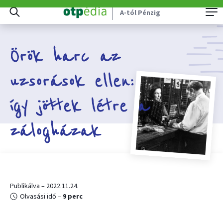
A-tól Pénzig
Örök harc az
uzsorások ellen:
így jöttek létre a
zálogházak
Publikálva – 2022.11.24.
Olvasási idő –
9 perc