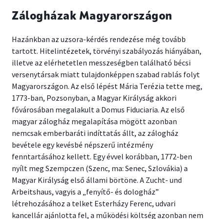
Zálogházak Magyarországon
Hazánkban az uzsora-kérdés rendezése még tovább
tartott. Hitelintézetek, törvényi szabályozás hiányában,
illetve az elérhetetlen messzeségben található bécsi
versenytársak miatt tulajdonképpen szabad rablás folyt
Magyarországon. Az első lépést Mária Terézia tette meg,
1773-ban, Pozsonyban, a Magyar Királyság akkori
fővárosában megalakult a Domus Fiduciaria. Az első
magyar zálogház megalapítása mögött azonban
nemcsak emberbaráti indíttatás állt, az zálogház
bevétele egy kevésbé népszerű intézmény
fenntartásához kellett. Egy évvel korábban, 1772-ben
nyílt meg Szempczen (Szenc, ma: Senec, Szlovákia) a
Magyar Királyság első állami börtöne. A Zucht- und
Arbeitshaus, vagyis a „fenyítő- és dologház”
létrehozásához a telket Esterházy Ferenc, udvari
kancellár ajánlotta fel, a működési költség azonban nem