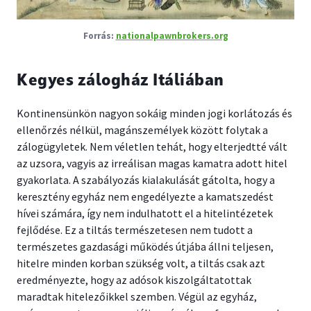
nationalpawnbrokers.org
Kegyes zálogház Itáliában
Kontinensünkön nagyon sokáig minden jogi korlátozás és
ellenőrzés nélkül, magánszemélyek között folytak a
zálogügyletek. Nem véletlen tehát, hogy elterjedtté vált
az uzsora, vagyis az irreálisan magas kamatra adott hitel
gyakorlata. A szabályozás kialakulását gátolta, hogy a
keresztény egyház nem engedélyezte a kamatszedést
hívei számára, így nem indulhatott el a hitelintézetek
fejlődése. Ez a tiltás természetesen nem tudott a
természetes gazdasági működés útjába állni teljesen,
hitelre minden korban szükség volt, a tiltás csak azt
eredményezte, hogy az adósok kiszolgáltatottak
maradtak hitelezőikkel szemben. Végül az egyház,