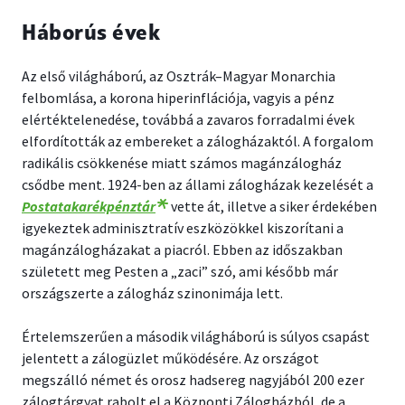
Háborús évek
Az első világháború, az Osztrák–Magyar Monarchia
felbomlása, a korona hiperinflációja, vagyis a pénz
elértéktelenedése, továbbá a zavaros forradalmi évek
elfordították az embereket a zálogházaktól. A forgalom
radikális csökkenése miatt számos magánzálogház
csődbe ment. 1924-ben az állami zálogházak kezelését a
Postatakarékpénztár
vette át, illetve a siker érdekében
igyekeztek adminisztratív eszközökkel kiszorítani a
magánzálogházakat a piacról. Ebben az időszakban
született meg Pesten a „zaci” szó, ami később már
országszerte a zálogház szinonimája lett.
Értelemszerűen a második világháború is súlyos csapást
jelentett a zálogüzlet működésére. Az országot
megszálló német és orosz hadsereg nagyjából 200 ezer
zálogtárgyat rabolt el a Központi Zálogházból, de a