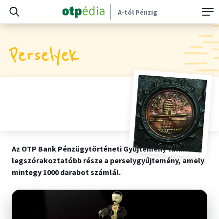
A-tól Pénzig
Perselyek
Az OTP Bank Pénzügytörténeti Gyűjtemény talán
legszórakoztatóbb része a perselygyűjtemény, amely
mintegy 1000 darabot számlál.