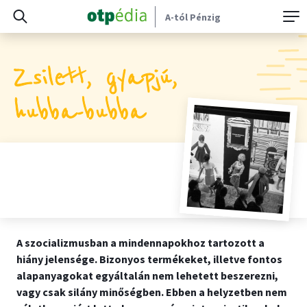
A-tól Pénzig
Zsilett, gyapjú,
hubba-bubba
A szocializmusban a mindennapokhoz tartozott a
hiány jelensége. Bizonyos termékeket, illetve fontos
alapanyagokat egyáltalán nem lehetett beszerezni,
vagy csak silány minőségben. Ebben a helyzetben nem