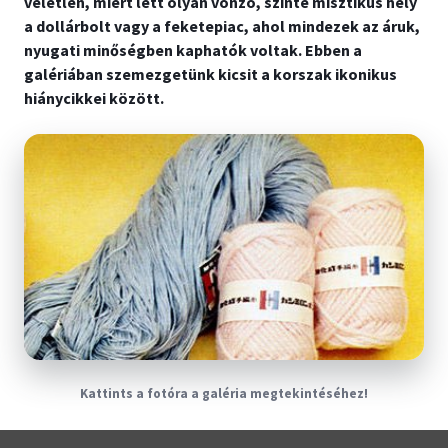
véletlen, miért lett olyan vonzó, szinte misztikus hely
a dollárbolt vagy a feketepiac, ahol mindezek az áruk,
nyugati minőségben kaphatók voltak. Ebben a
galériában szemezgetünk kicsit a korszak ikonikus
hiánycikkei között.
Kattints a fotóra a galéria megtekintéséhez!