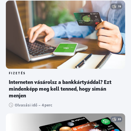
78
FIZETÉS
Interneten vásárolsz a bankkártyáddal? Ezt
mindenképp meg kell tenned, hogy simán
menjen
Olvasási idő – 4 perc
59