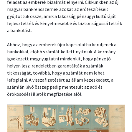
feladat az emberek bizalmát elnyerni. Cikkünkben az új
magyar bankrendszernek azokat az erőfeszítéseit
gyűjtöttük össze, amik a lakosság pénzügyi kultúráját
fejlesztették és kényelmesebbé és biztonságossá tették
a bankolást.
Ahhoz, hogy az emberek újra kapcsolatba kerüljenek a
bankokkal, előbb számlát kellett nyitniuk. A kormány
igyekezett megnyugtatni mindenkit, hogy pénze jó
helyen lesz: rendeletben garantálták a számlák
titkosságát, továbbá, hogy a számlát nem lehet
lefoglalni. A visszafizetésért az állam kezeskedett, a
számlán lévő összeg pedig mentesült az adó és
örökösödési illeték megfizetése alól.