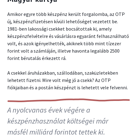
Amikor egyre több készpénz került forgalomba, az OTP
új, készpénzfizetésen kívüli lehetőséget vezetett be.
1981-ben lakossági csekket bocsátottak ki, amely
készpénzfelvételre és vásárlásra egyaránt felhasználható
volt, és azok igényelhették, akiknek több mint tízezer
forint volt a számláján, illetve havonta legalább 2500
forint bérutalás érkezett rá.
A csekkel áruházakban, szállodában, szaküzletekben
lehetett fizetni. Mire volt még jó a csekk? Az OTP
fiókjaiban és a postán készpénzt is lehetett vele felvenni.
A nyolcvanas évek végére a
készpénzhasználat költségei már
másfél milliárd forintot tettek ki.