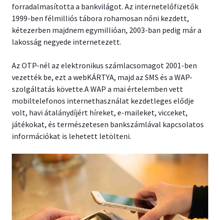
forradalmasította a bankvilágot. Az internetelőfizetők
1999-ben félmilliós tábora rohamosan nőni kezdett,
kétezerben majdnem egymillióan, 2003-ban pedig már a
lakosság negyede internetezett.
Az OTP-nél az elektronikus számlacsomagot 2001-ben
vezették be, ezt a webKÁRTYA, majd az SMS és a WAP-
szolgáltatás követte.A WAP a mai értelemben vett
mobiltelefonos internethasználat kezdetleges elődje
volt, havi átalánydíjért híreket, e-maileket, vicceket,
játékokat, és természetesen bankszámlával kapcsolatos
információkat is lehetett letölteni.