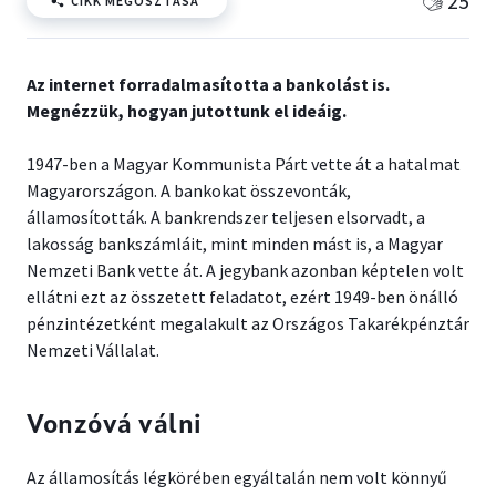
25
CIKK MEGOSZTÁSA
Az internet forradalmasította a bankolást is.
Megnézzük, hogyan jutottunk el ideáig.
1947-ben a Magyar Kommunista Párt vette át a hatalmat
Magyarországon. A bankokat összevonták,
államosították. A bankrendszer teljesen elsorvadt, a
lakosság bankszámláit, mint minden mást is, a Magyar
Nemzeti Bank vette át. A jegybank azonban képtelen volt
ellátni ezt az összetett feladatot, ezért 1949-ben önálló
pénzintézetként megalakult az Országos Takarékpénztár
Nemzeti Vállalat.
Vonzóvá válni
Az államosítás légkörében egyáltalán nem volt könnyű