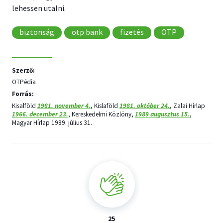
lehessen utalni.
biztonság
otp bank
fizetés
OTP
Szerző:
OTPédia
Forrás:
Kisalföld
1981. november 4.
, Kislaföld
1981. október 24.
, Zalai Hírlap
1966. december 23.
, Kereskedelmi Közlöny,
1989 augusztus 15.
,
Magyar Hírlap 1989. július 31.
25