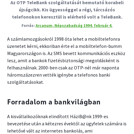
Az OTP TeleBank szolgáltatását bemutató korabeli
újságcikk. Kis ügyességgel a régi, tárcsázós
telefonokon keresztül is elérhető volt a TeleBank.
Arcanum, Népszabadság 1994. február 4.
A számlamozgásokról 1998 óta lehet a mobiltelefonra
üzenetet kérni, ekkoriban érte el a mobiltelefon-bumm
Magyarországon is. Az SMS bevett kommunikációs eszköz
lesz, amit a bankok fizetésbiztonsági megoldásként is
felhasználnak. 2000-ben csak az OTP-nél már naponta
háromszázezren vették igénybe a telefonos banki
szolgáltatásokat.
Forradalom a bankvilágban
A kisvállalkozóknak elindított HáziB@nk 1999-es
bevezetése után a kétezres évektől az ügyfelek számára is
lehetővé vált az internetes bankolás, ami