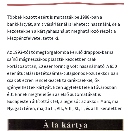
Többek között ezért is mutatták be 1988-ban a
bankkártyát, amit vásárlásnál is lehetett használni, de a
kezdetekben a kártyahasználat meghatározó részét a
készpénzfelvétel tette ki.
Az 1993-tól tömegforgalomba kerülő drappos-barna
színű mágnescsíkos plasztik kezdetben csak
korlátozottan, 20 ezer forintig volt használható. A 850
ezer átutalási betétszámla-tulajdonos közül ekkoriban
csak 60 ezren rendelkeztek takarékcsekkel, ők
igényelhettek kártyát. Ezen ügyfelek fele a fővárosban
élt. Ennek megfelelően az első automatákat is
Budapesten állították fel, a legelsőt az akkori Marx, ma
Nyugati téren, majd a II., VII., VIII., XI., I., és a III. kerületben.