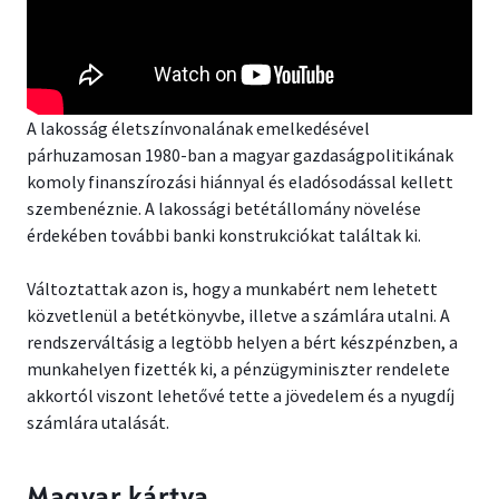
A lakosság életszínvonalának emelkedésével
párhuzamosan 1980-ban a magyar gazdaságpolitikának
komoly finanszírozási hiánnyal és eladósodással kellett
szembenéznie. A lakossági betétállomány növelése
érdekében további banki konstrukciókat találtak ki.
Változtattak azon is, hogy a munkabért nem lehetett
közvetlenül a betétkönyvbe, illetve a számlára utalni. A
rendszerváltásig a legtöbb helyen a bért készpénzben, a
munkahelyen fizették ki, a pénzügyminiszter rendelete
akkortól viszont lehetővé tette a jövedelem és a nyugdíj
számlára utalását.
Magyar kártya