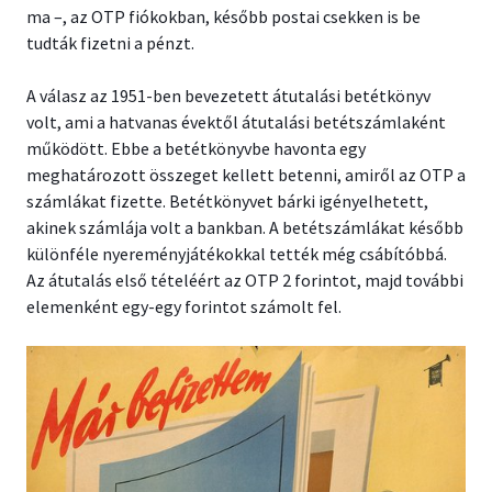
ma –, az OTP fiókokban, később postai csekken is be
tudták fizetni a pénzt.
A válasz az 1951-ben bevezetett átutalási betétkönyv
volt, ami a hatvanas évektől átutalási betétszámlaként
működött. Ebbe a betétkönyvbe havonta egy
meghatározott összeget kellett betenni, amiről az OTP a
számlákat fizette. Betétkönyvet bárki igényelhetett,
akinek számlája volt a bankban. A betétszámlákat később
különféle nyereményjátékokkal tették még csábítóbbá.
Az átutalás első tételéért az OTP 2 forintot, majd további
elemenként egy-egy forintot számolt fel.