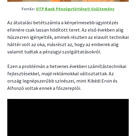
OTP Bank Pénzügytörténeti Gyűjtemény
Az átutalási betétszámla a kényelmesebb ügyintézés
ellenére csak lassan hódított teret. Az első években alig
húszezren igényelték, aminek részben az elavult technikai
háttér volt az oka, másrészt az, hogy az emberek alig
valamit tudtak a pénzügyi szolgáltatásokról.
Ezen a problémán a hetvenes években számítástechnikai
fejlesztésekkel, majd reklámokkal változtattak. Az
ország legnépszerűbb színészei, mint Kibédi Ervin és
Alfonzó voltak ennek a főszereplői.