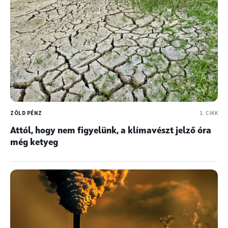
ZÖLD PÉNZ
1. CIKK
Attól, hogy nem figyelünk, a klímavészt jelző óra
még ketyeg