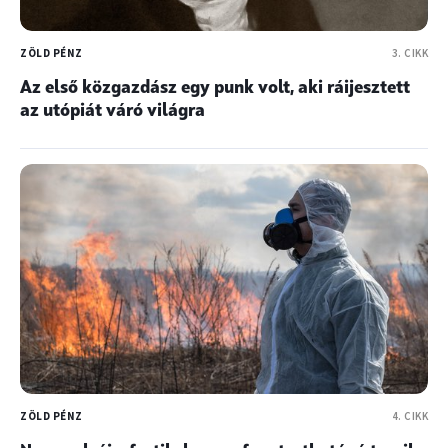
ZÖLD PÉNZ
3. CIKK
Az első közgazdász egy punk volt, aki ráijesztett
az utópiát váró világra
ZÖLD PÉNZ
4. CIKK