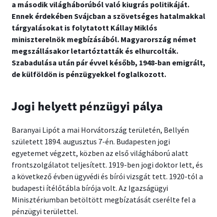
a második világháborúból való kiugrás politikáját.
Ennek érdekében Svájcban a szövetséges hatalmakkal
tárgyalásokat is folytatott Kállay Miklós
miniszterelnök megbízásából. Magyarország német
megszállásakor letartóztatták és elhurcolták.
Szabadulása után pár évvel később, 1948-ban emigrált,
de külföldön is pénzügyekkel foglalkozott.
Jogi helyett pénzügyi pálya
Baranyai Lipót a mai Horvátország területén, Bellyén
született 1894. augusztus 7-én. Budapesten jogi
egyetemet végzett, közben az első világháború alatt
frontszolgálatot teljesített. 1919-ben jogi doktor lett, és
a következő évben ügyvédi és bírói vizsgát tett. 1920-tól a
budapesti ítélőtábla bírója volt. Az Igazságügyi
Minisztériumban betöltött megbízatását cserélte fel a
pénzügyi területtel.