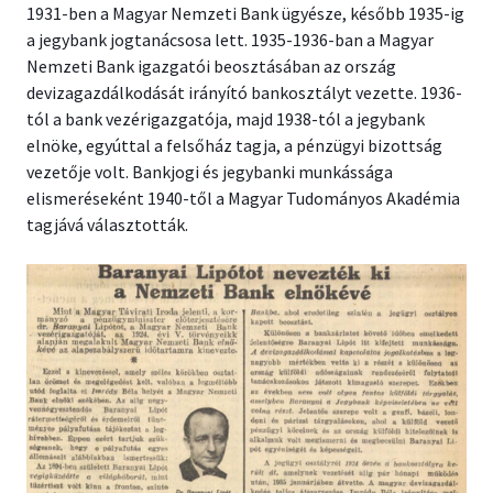
1931-ben a Magyar Nemzeti Bank ügyésze, később 1935-ig
a jegybank jogtanácsosa lett. 1935-1936-ban a Magyar
Nemzeti Bank igazgatói beosztásában az ország
devizagazdálkodását irányító bankosztályt vezette. 1936-
tól a bank vezérigazgatója, majd 1938-tól a jegybank
elnöke, egyúttal a felsőház tagja, a pénzügyi bizottság
vezetője volt. Bankjogi és jegybanki munkássága
elismeréseként 1940-től a Magyar Tudományos Akadémia
tagjává választották.