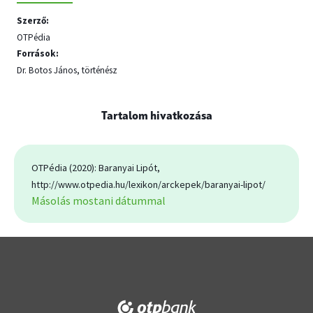
Szerző:
OTPédia
Források:
Dr. Botos János, történész
Tartalom hivatkozása
OTPédia (2020): Baranyai Lipót,
http://www.otpedia.hu/lexikon/arckepek/baranyai-lipot/
Másolás mostani dátummal