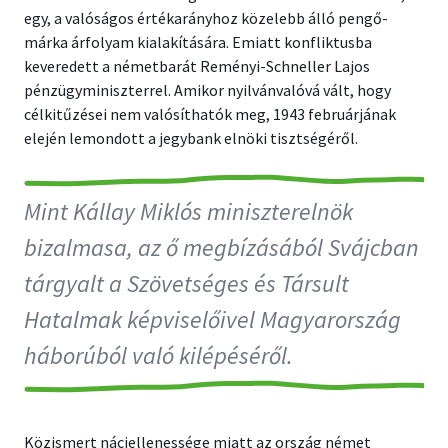
egy, a valóságos értékarányhoz közelebb álló pengő-
márka árfolyam kialakítására. Emiatt konfliktusba
keveredett a németbarát Reményi-Schneller Lajos
pénzügyminiszterrel. Amikor nyilvánvalóvá vált, hogy
célkitűzései nem valósíthatók meg, 1943 februárjának
elején lemondott a jegybank elnöki tisztségéről.
Mint Kállay Miklós miniszterelnök
bizalmasa, az ő megbízásából Svájcban
tárgyalt a Szövetséges és Társult
Hatalmak képviselőivel Magyarország
háborúból való kilépéséről.
Közismert náciellenessége miatt az ország német