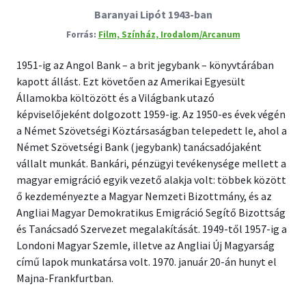
Baranyai Lipót 1943-ban
Film, Színház, Irodalom/Arcanum
1951-ig az Angol Bank – a brit jegybank – könyvtárában
kapott állást. Ezt követően az Amerikai Egyesült
Államokba költözött és a Világbank utazó
képviselőjeként dolgozott 1959-ig. Az 1950-es évek végén
a Német Szövetségi Köztársaságban telepedett le, ahol a
Német Szövetségi Bank (jegybank) tanácsadójaként
vállalt munkát. Bankári, pénzügyi tevékenysége mellett a
magyar emigráció egyik vezető alakja volt: többek között
ő kezdeményezte a Magyar Nemzeti Bizottmány, és az
Angliai Magyar Demokratikus Emigráció Segítő Bizottság
és Tanácsadó Szervezet megalakítását. 1949-től 1957-ig a
Londoni Magyar Szemle, illetve az Angliai Új Magyarság
című lapok munkatársa volt. 1970. január 20-án hunyt el
Majna-Frankfurtban.