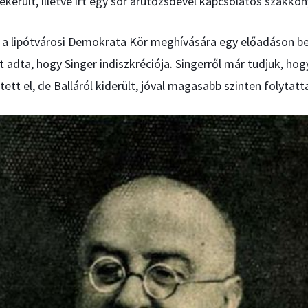
került, illetve írt egy sor árutőzsdével kapcsolatos szakköny
l a lipótvárosi Demokrata Kör meghívására egy előadáson b
t adta, hogy Singer indiszkréciója. Singerről már tudjuk, hog
ett el, de Balláról kiderült, jóval magasabb szinten folytatta