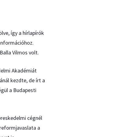
ve, így a hírlapírók
információhoz.
Balla Vilmos volt.
delmi Akadémiát
nál kezdte, de írt a
végül a Budapesti
kereskedelmi cégnél
 reformjavaslata a