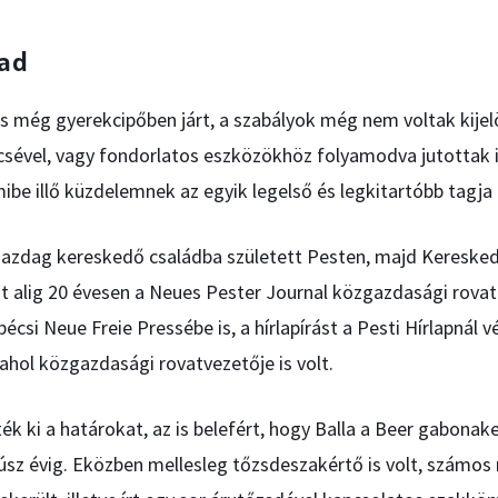
ad
s még gyerekcipőben járt, a szabályok még nem voltak kijelöl
csével, vagy fondorlatos eszközökhöz folyamodva jutottak 
ibe illő küzdelemnek az egyik legelső és legkitartóbb tagja 
gazdag kereskedő családba született Pesten, majd Kereske
st alig 20 évesen a Neues Pester Journal közgazdasági rovatá
écsi Neue Freie Pressébe is, a hírlapírást a Pesti Hírlapnál 
 ahol közgazdasági rovatvezetője is volt.
ék ki a határokat, az is belefért, hogy Balla a Beer gabona
húsz évig. Eközben mellesleg tőzsdeszakértő is volt, számos