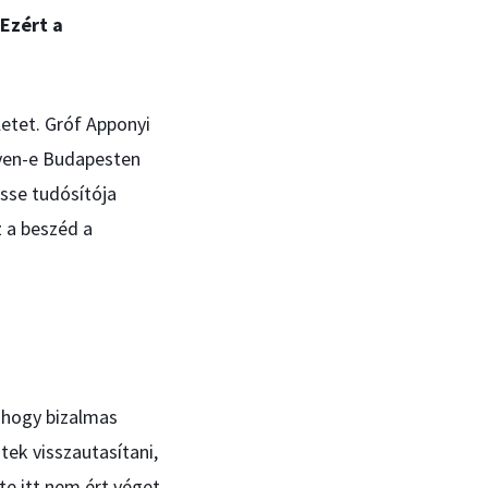
 Ezért a
letet. Gróf Apponyi
gyen-e Budapesten
esse tudósítója
 a beszéd a
 hogy bizalmas
tek visszautasítani,
te itt nem ért véget,