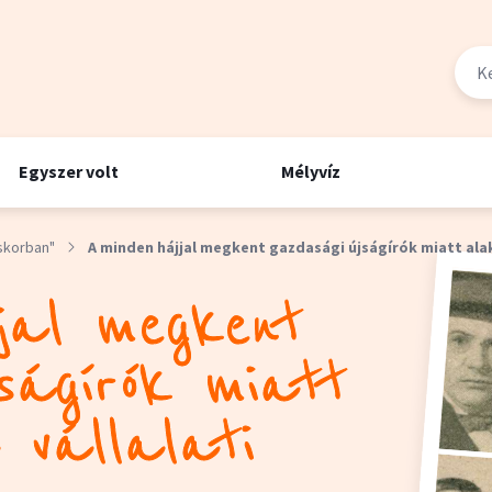
Egyszer volt
Mélyvíz
skorban"
A minden hájjal megkent gazdasági újságírók miatt alak
jal megkent
ságírók miatt
 vállalati