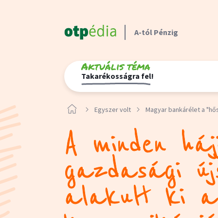
A-tól Pénzig
Aktuális téma
Takarékosságra fel!
Egyszer volt
Magyar bankárélet a "hő
A minden háj
gazdasági új
alakult ki a