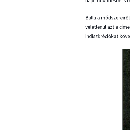
napi működésbe is be
Balla a módszereirő
véletlenül azt a címe
indiszkréciókat követ