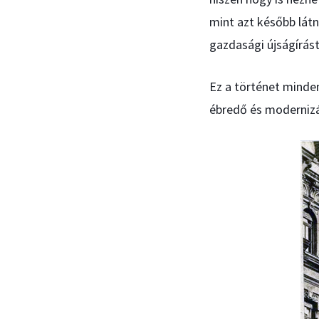
mint azt később látn
gazdasági újságírás
Ez a történet minden
ébredő és moderniz