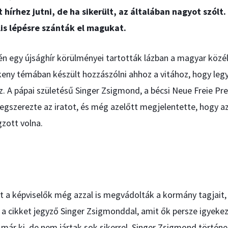
 hírhez jutni, de ha sikerült, az általában nagyot szólt.
is lépésre szánták el magukat.
én egy újsághír körülményei tartották lázban a magyar közé
ékeny témában készült hozzászólni ahhoz a vitához, hogy le
. A pápai születésű Singer Zsigmond, a bécsi Neue Freie Pr
gszerezte az iratot, és még azelőtt megjelentette, hogy az
zott volna.
t a képviselők még azzal is megvádolták a kormány tagjait,
a cikket jegyző Singer Zsigmonddal, amit ők persze igyekez
 már ki, de nem jártak sok sikerrel. Singer Zsigmond történe