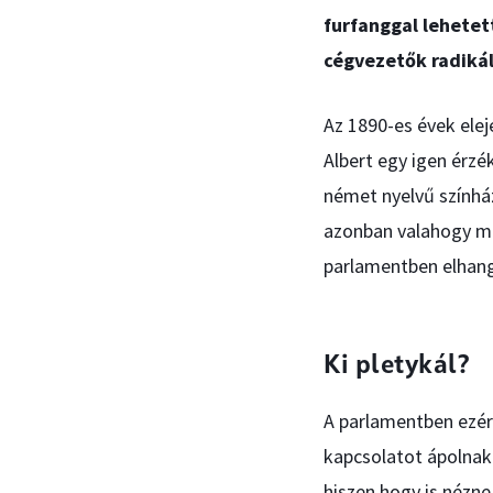
furfanggal lehetett
cégvezetők radikál
Az 1890-es évek elej
Albert egy igen érz
német nyelvű színház
azonban valahogy me
parlamentben elhang
Ki pletykál?
A parlamentben ezér
kapcsolatot ápolnak 
hiszen hogy is nézne