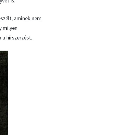
vet is.
eszélt, aminek nem
y milyen
 a hírszerzést.