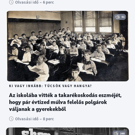
Olvasási idő – 6 perc
51
KI VAGY INKÁBB: TÜCSÖK VAGY HANGYA?
Az iskolába vitték a takarékoskodás eszméjét,
hogy pár évtized múlva felelős polgárok
váljanak a gyerekekből
Olvasási idő – 8 perc
268