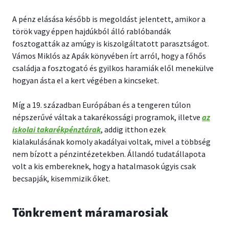
A pénz elásása később is megoldást jelentett, amikor a
török vagy éppen hajdúkból álló rablóbandák
fosztogatták az amúgy is kiszolgáltatott parasztságot.
Vámos Miklós az Apák könyvében írt arról, hogy a főhős
családja a fosztogató és gyilkos haramiák elől menekülve
hogyan ásta el a kert végében a kincseket.
Míg a 19. században Európában és a tengeren túlon
népszerűvé váltak a takarékossági programok, illetve
az
iskolai takarékpénztárak
, addig itthon ezek
kialakulásának komoly akadályai voltak, mivel a többség
nem bízott a pénzintézetekben. Állandó tudatállapota
volt a kis embereknek, hogy a hatalmasok úgyis csak
becsapják, kisemmizik őket.
Tönkrement máramarosiak