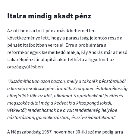
Italra mindig akadt pénz
Az otthon tartott pénz másik kellemetlen
következménye lett, hogy a parasztság jelentős része a
pénzét italboltban verte el. Erre a problémára a
reformkor egyik kiemelkedő alakja, Fáy András már az első
takarékpénztár alapításakor felhívta a figyelmet az
országgyűlésben:
"Kiszámíthatlan azon haszon, melly a takarék pénztárakból
a köznép erkölcsiségére áramlik. Szorgalom és takarékosság
elfoglalják tőle az időt, alkalmat ’s apródonkénti javítás és
megszokás által még a kedvet is a kicsapongásoktól,
vétkektől; rendet hoznak be a volt rendetlenség helyébe
háztartásban, gondolkozásban, és szív-kívánatokban."
A Népszabadság 1957. november 30-iki száma pedig arra