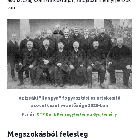
adóhatóság számára kiderüljön, valójában mennyi pénzük
van.
Az izsáki "Hangya" fogyasztási és értékesítő
szövetkezet vezetősége 1923-ban
OTP Bank Pénzügytörténeti Gyűjtemény
Megszokásból felesleg