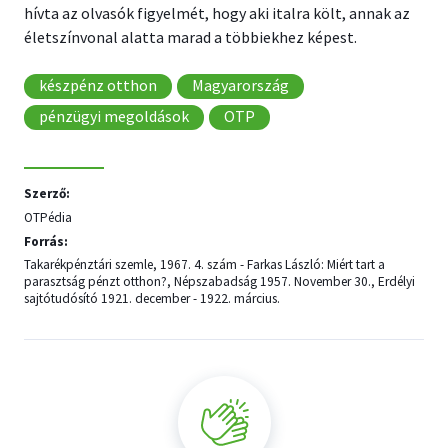
hívta az olvasók figyelmét, hogy aki italra költ, annak az
életszínvonal alatta marad a többiekhez képest.
készpénz otthon
Magyarország
pénzügyi megoldások
OTP
Szerző:
OTPédia
Forrás:
Takarékpénztári szemle, 1967. 4. szám - Farkas László: Miért tart a
parasztság pénzt otthon?, Népszabadság 1957. November 30., Erdélyi
sajtótudósító 1921. december - 1922. március.