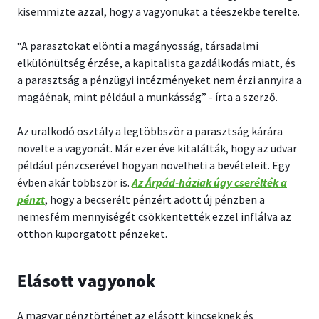
kisemmizte azzal, hogy a vagyonukat a téeszekbe terelte.
“A parasztokat elönti a magányosság, társadalmi
elkülönültség érzése, a kapitalista gazdálkodás miatt, és
a parasztság a pénzügyi intézményeket nem érzi annyira a
magáénak, mint például a munkásság” - írta a szerző.
Az uralkodó osztály a legtöbbször a parasztság kárára
növelte a vagyonát. Már ezer éve kitalálták, hogy az udvar
például pénzcserével hogyan növelheti a bevételeit. Egy
évben akár többször is.
Az Árpád-háziak úgy cserélték a
pénzt
, hogy a becserélt pénzért adott új pénzben a
nemesfém mennyiségét csökkentették ezzel inflálva az
otthon kuporgatott pénzeket.
Elásott vagyonok
A magyar pénztörténet az elásott kincseknek és