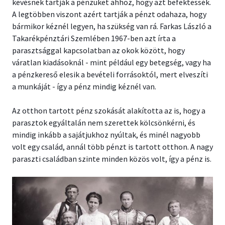
kevésnek tartják a pénzüket ahhoz, hogy azt befektessék.
A legtöbben viszont azért tartják a pénzt odahaza, hogy
bármikor kéznél legyen, ha szükség van rá. Farkas László a
Takarékpénztári Szemlében 1967-ben azt írta a
parasztsággal kapcsolatban az okok között, hogy
váratlan kiadásoknál - mint például egy betegség, vagy ha
a pénzkereső elesik a bevételi forrásoktól, mert elveszíti
a munkáját - így a pénz mindig kéznél van.
Az otthon tartott pénz szokását alakította az is, hogy a
parasztok egyáltalán nem szerettek kölcsönkérni, és
mindig inkább a sajátjukhoz nyúltak, és minél nagyobb
volt egy család, annál több pénzt is tartott otthon. A nagy
paraszti családban szinte minden közös volt, így a pénz is.