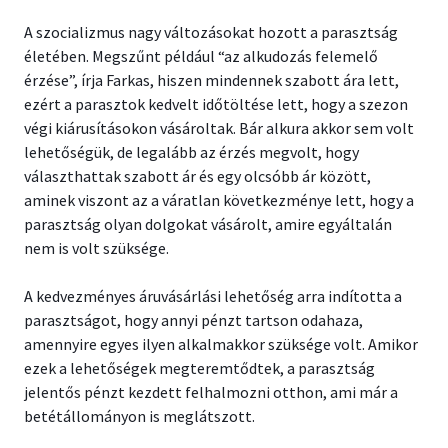
A szocializmus nagy változásokat hozott a parasztság
életében. Megszűnt például “az alkudozás felemelő
érzése”, írja Farkas, hiszen mindennek szabott ára lett,
ezért a parasztok kedvelt időtöltése lett, hogy a szezon
végi kiárusításokon vásároltak. Bár alkura akkor sem volt
lehetőségük, de legalább az érzés megvolt, hogy
választhattak szabott ár és egy olcsóbb ár között,
aminek viszont az a váratlan következménye lett, hogy a
parasztság olyan dolgokat vásárolt, amire egyáltalán
nem is volt szüksége.
A kedvezményes áruvásárlási lehetőség arra indította a
parasztságot, hogy annyi pénzt tartson odahaza,
amennyire egyes ilyen alkalmakkor szüksége volt. Amikor
ezek a lehetőségek megteremtődtek, a parasztság
jelentős pénzt kezdett felhalmozni otthon, ami már a
betétállományon is meglátszott.