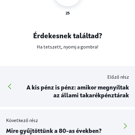
25
Érdekesnek találtad?
Ha tetszett, nyomj a gombra!
Előző rész
A kis pénz is pénz: amikor megnyíltak
az állami takarékpénztárak
Következő rész
Mire gyűjtöttünk a 80-as években?