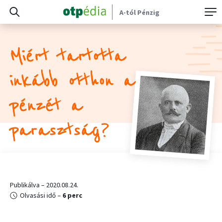
A-tól Pénzig
Miért tartotta
inkább otthon a
pénzét a
parasztság?
Publikálva – 2020.08.24.
Olvasási idő –
6 perc