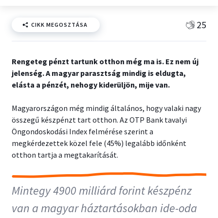
25
CIKK MEGOSZTÁSA
Rengeteg pénzt tartunk otthon még ma is. Ez nem új
jelenség. A magyar parasztság mindig is eldugta,
elásta a pénzét, nehogy kiderüljön, mije van.
Magyarországon még mindig általános, hogy valaki nagy
összegű készpénzt tart otthon. Az OTP Bank tavalyi
Öngondoskodási Index felmérése szerint a
megkérdezettek közel fele (45%) legalább időnként
otthon tartja a megtakarítását.
Mintegy 4900 milliárd forint készpénz
van a magyar háztartásokban ide-oda