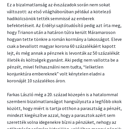
Ez a bizalmatlanság az évszázadok során nem sokat
változott: az első világháborúban például a kötelező
hadikölcsönök tették semmissé az emberek
befektetéseit. Az Erdélyi sajtótudósító pedig azt írta meg,
hogy Trianon után a határon túlra került Máramaroson
hogyan tette tönkre a román kormány a lakosságot. Eleve
csak a bevallott magyar korona 60 százalékáért kapott
lejt, és még annak a pénznek is levonták az 50 százalékát
illeték és költségek gyanánt. Aki pedig nem vallotta be a
pénzét, mivel felhasználni nem tudta, “lelketlen
konjunktúra embereknek” volt kénytelen eladni a
koronáját 10 százalékos áron.
Farkas László még a 20. század közepén is a hatalommal
szembeni bizalmatlanságot hangsúlyozta a legfőbb okok
között, hogy miért is tartja otthon a parasztság a pénzét,
mindezt kiegészítve azzal, hogy a parasztok azért sem
szerették volna idegenekre bízni a pénzüket, nehogy az