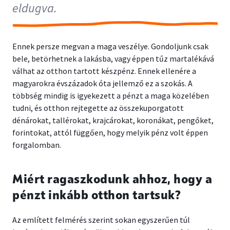
eldugva.
Ennek persze megvan a maga veszélye. Gondoljunk csak
bele, betörhetnek a lakásba, vagy éppen tűz martalékává
válhat az otthon tartott készpénz. Ennek ellenére a
magyarokra évszázadok óta jellemző ez a szokás. A
többség mindig is igyekezett a pénzt a maga közelében
tudni, és otthon rejtegette az összekuporgatott
dénárokat, tallérokat, krajcárokat, koronákat, pengőket,
forintokat, attól függően, hogy melyik pénz volt éppen
forgalomban.
Miért ragaszkodunk ahhoz, hogy a
pénzt inkább otthon tartsuk?
Az említett felmérés szerint sokan egyszerűen túl