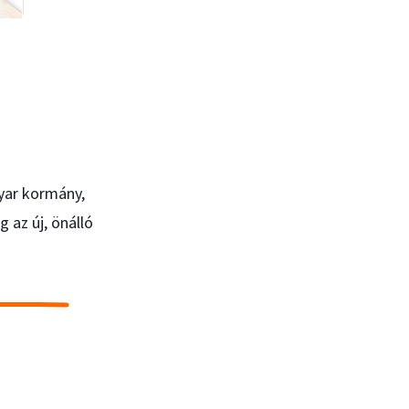
yar kormány,
 az új, önálló