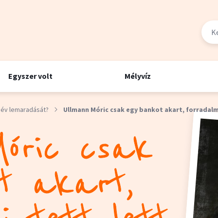
Egyszer volt
Mélyvíz
 év lemaradását?
Ullmann Móric csak egy bankot akart, forradalmi
óric csak
t akart,