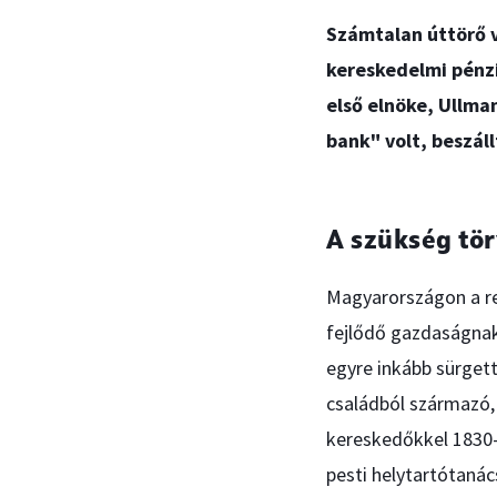
Számtalan úttörő v
kereskedelmi pénzi
első elnöke, Ullma
bank" volt, beszáll
A szükség tö
Magyarországon a r
fejlődő gazdaságnak
egyre inkább sürgett
családból származó, 
kereskedőkkel 1830
pesti helytartótanács