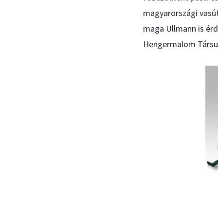
magyarországi vasút
maga Ullmann is érde
Hengermalom Társula