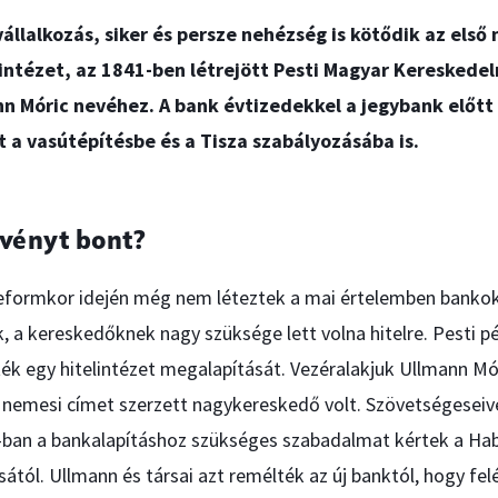
állalkozás, siker és persze nehézség is kötődik az első
ntézet, az 1841-ben létrejött Pesti Magyar Kereskedel
nn Móric nevéhez. A bank évtizedekkel a jegybank előt
t a vasútépítésbe és a Tisza szabályozásába is.
rvényt bont?
eformkor idején még nem léteztek a mai értelemben bankok
, a kereskedőknek nagy szüksége lett volna hitelre. Pesti 
ék egy hitelintézet megalapítását. Vezéralakjuk Ullmann Mór
nemesi címet szerzett nagykereskedő volt. Szövetségeseivel
-ban a bankalapításhoz szükséges szabadalmat kértek a Ha
ától. Ullmann és társai azt remélték az új banktól, hogy felé