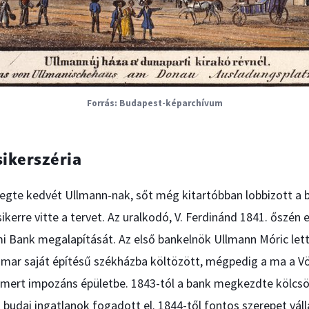
Budapest-képarchívum
sikerszéria
egte kedvét Ullmann-nak, sőt még kitartóbban lobbizott a b
sikerre vitte a tervet. Az uralkodó, V. Ferdinánd 1841. őszén
 Bank megalapítását. Az első bankelnök Ullmann Móric lett,
amar saját építésű székházba költözött, mégpedig a ma a V
mert impozáns épületbe. 1843-tól a bank megkezdte kölcsö
 budai ingatlanok fogadott el. 1844-től fontos szerepet váll