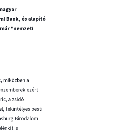
 magyar
mi Bank, és alapító
t már "nemzeti
, miközben a
pénzemberek ezért
ic, a zsidó
, tekintélyes pesti
bsburg Birodalom
lénkíti a