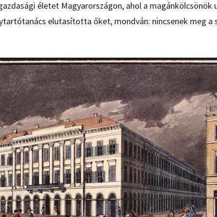
gazdasági életet Magyarországon, ahol a magánkölcsönök u
elytartótanács elutasította őket, mondván: nincsenek meg a