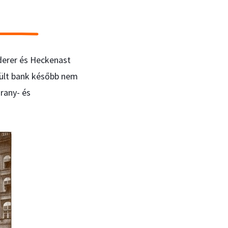
derer és Heckenast
ült bank később nem
arany- és