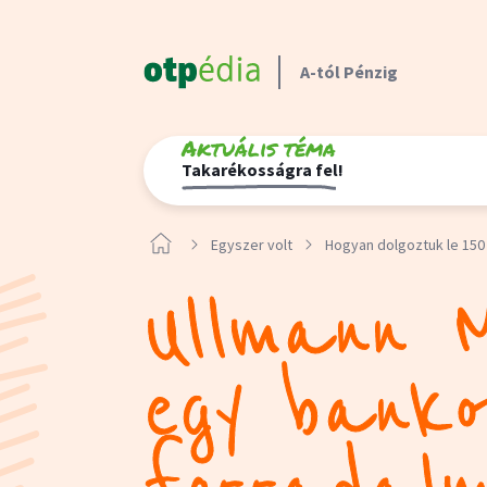
A-tól Pénzig
Aktuális téma
Takarékosságra fel!
Egyszer volt
Hogyan dolgoztuk le 150
Ullmann M
egy banko