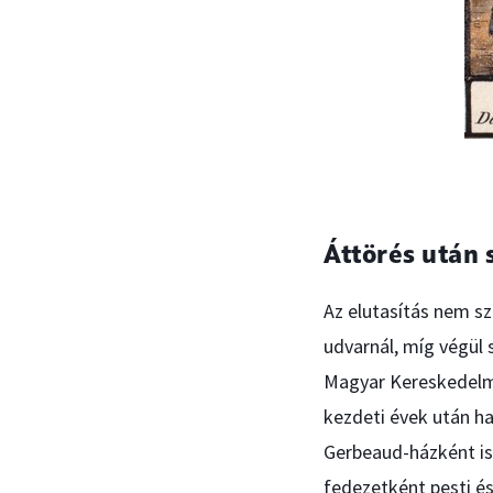
Áttörés után 
Az elutasítás nem sz
udvarnál, míg végül 
Magyar Kereskedelmi
kezdeti évek után h
Gerbeaud-házként is
fedezetként pesti és