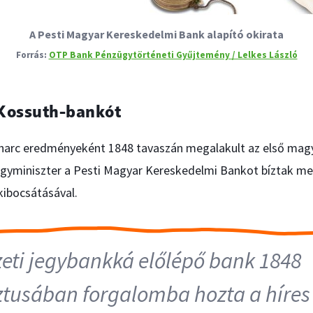
A Pesti Magyar Kereskedelmi Bank alapító okirata
OTP Bank Pénzügytörténeti Gyűjtemény / Lelkes László
Kossuth-bankót
harc eredményeként 1848 tavaszán megalakult az első mag
gyminiszter a Pesti Magyar Kereskedelmi Bankot bíztak meg
ibocsátásával.
eti jegybankká előlépő bank 1848
tusában forgalomba hozta a híres