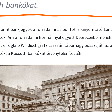
h-bankókat.
forint bankjegyek a forradalmi 12 pontot is kinyomtató Lan
tek. Ám a forradalmi kormánnyal együtt Debrecenbe menek
et elfoglaló Windischgrätz császári tábornagy bosszúját: az 
ték, a Kossuth-bankókat érvénytelenítették.