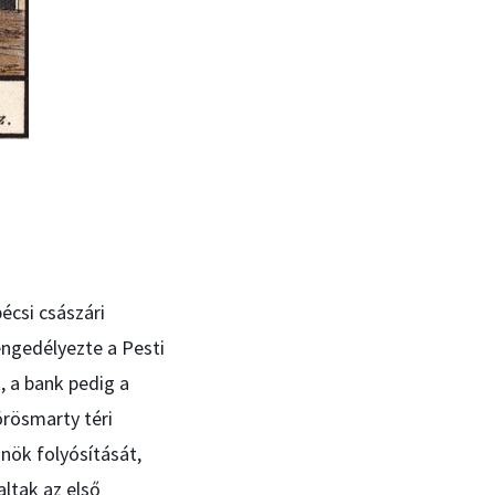
écsi császári
 engedélyezte a Pesti
 a bank pedig a
örösmarty téri
nök folyósítását,
altak az első