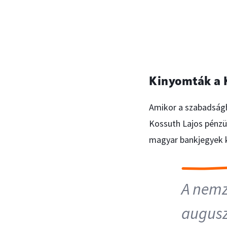
Kinyomták a 
Amikor a szabadság
Kossuth Lajos pénzü
magyar bankjegyek k
A nemz
augusz