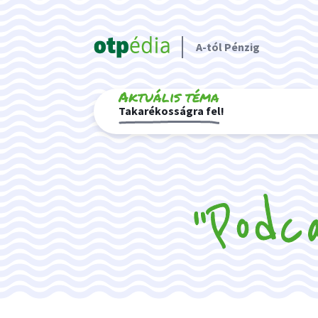
A-tól Pénzig
Aktuális téma
Takarékosságra fel!
"Podc