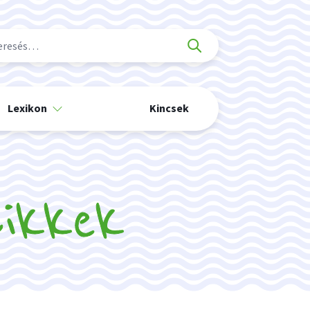
Lexikon
Kincsek
cikkek