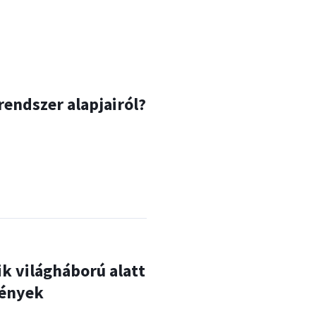
endszer alapjairól?
k világháború alatt
mények