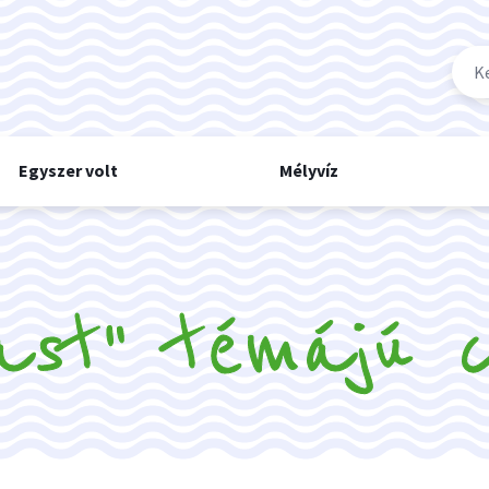
Egyszer volt
Mélyvíz
ast" témájú 